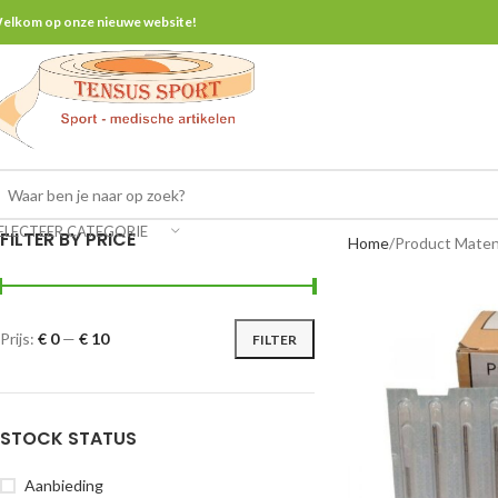
elkom op onze nieuwe website!
ELECTEER CATEGORIE
FILTER BY PRICE
Home
Product Mate
Prijs:
€ 0
—
€ 10
FILTER
STOCK STATUS
Aanbieding