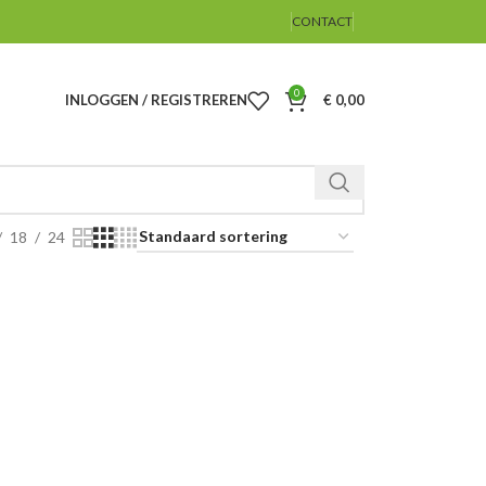
CONTACT
0
INLOGGEN / REGISTREREN
€
0,00
18
24