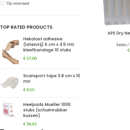
Op voorraad
TOP RATED PRODUCTS
APS Dry N
Hekalast adhesive
(latexvrij) 6 cm x 4.5 mtr
Seirin 
kleefbandage 10 stuks
€
€
57,00
Scansport tape 3.8 cm x 10
mtr
€
4,55
Heelpads Mueller 1000
stuks (schuimrubber
kussen)
€
36,65