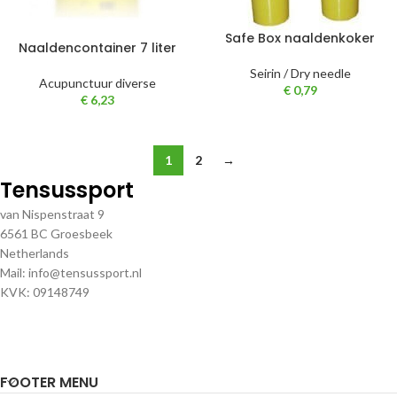
Safe Box naaldenkoker
Naaldencontainer 7 liter
Seirin / Dry needle
Acupunctuur diverse
€
0,79
€
6,23
1
2
→
Tensussport
van Nispenstraat 9
6561 BC Groesbeek
Netherlands
Mail: info@tensussport.nl
KVK: 09148749
FOOTER MENU