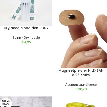
Dry Needle naalden TONY
Seirin / Dry needle
€
4,95
Magneetpleister HILE-BAN
à 25 stuks
Acupunctuur diverse
€
10,70
UITVE
RKOC
HT