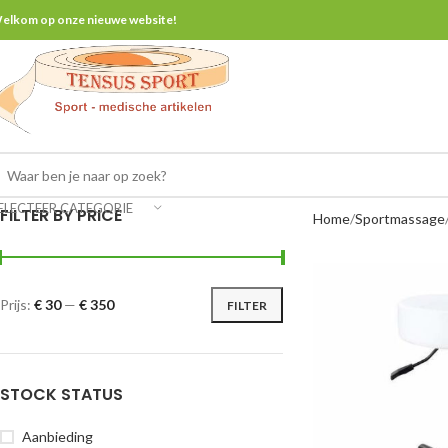
elkom op onze nieuwe website!
ELECTEER CATEGORIE
FILTER BY PRICE
Home
Sportmassage
Prijs:
€ 30
—
€ 350
FILTER
STOCK STATUS
Aanbieding