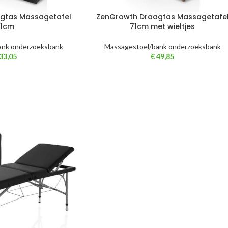
gtas Massagetafel
ZenGrowth Draagtas Massagetafe
71cm
71cm met wieltjes
ank onderzoeksbank
Massagestoel/bank onderzoeksbank
33,05
€
49,85