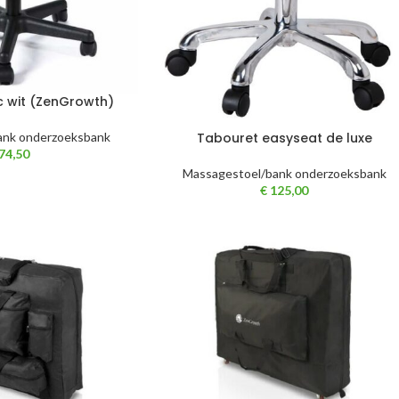
c wit (ZenGrowth)
ank onderzoeksbank
Tabouret easyseat de luxe
74,50
Massagestoel/bank onderzoeksbank
€
125,00