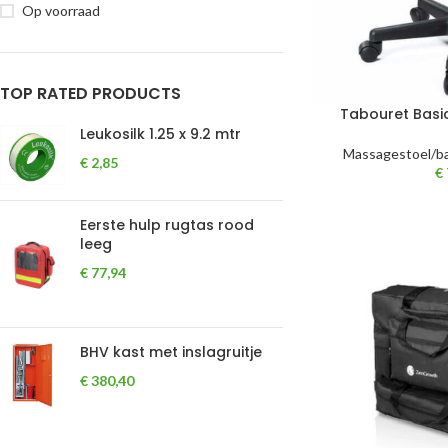
Op voorraad
TOP RATED PRODUCTS
Tabouret Basi
Leukosilk 1.25 x 9.2 mtr
Massagestoel/b
€
2,85
€
Eerste hulp rugtas rood
leeg
€
77,94
BHV kast met inslagruitje
€
380,40