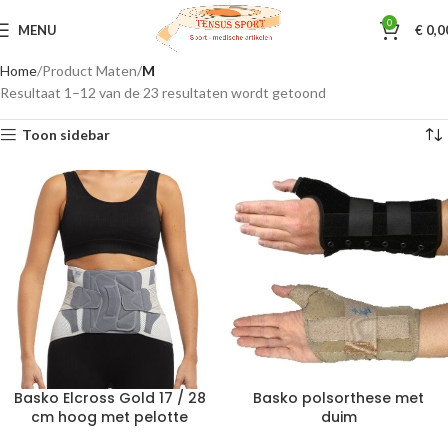
0
MENU
€
0,0
Home
Product Maten
M
Resultaat 1–12 van de 23 resultaten wordt getoond
Toon sidebar
Basko Elcross Gold 17 / 28
Basko polsorthese met
cm hoog met pelotte
duim