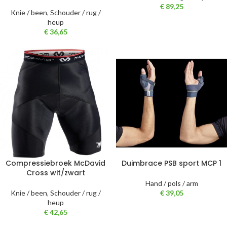
€
89,25
Knie / been
,
Schouder / rug /
heup
€
36,65
Compressiebroek McDavid
Duimbrace PSB sport MCP 1
Cross wit/zwart
Hand / pols / arm
Knie / been
,
Schouder / rug /
€
39,05
heup
€
42,65