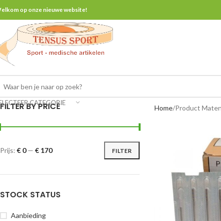
elkom op onze nieuwe website!
ELECTEER CATEGORIE
FILTER BY PRICE
Home
Product Mate
Prijs:
€ 0
—
€ 170
FILTER
STOCK STATUS
Aanbieding