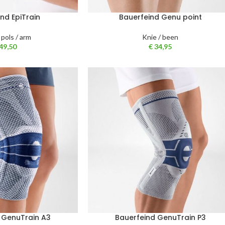
nd EpiTrain
Bauerfeind Genu point
 pols / arm
Knie / been
49,50
€
34,95
 GenuTrain A3
Bauerfeind GenuTrain P3