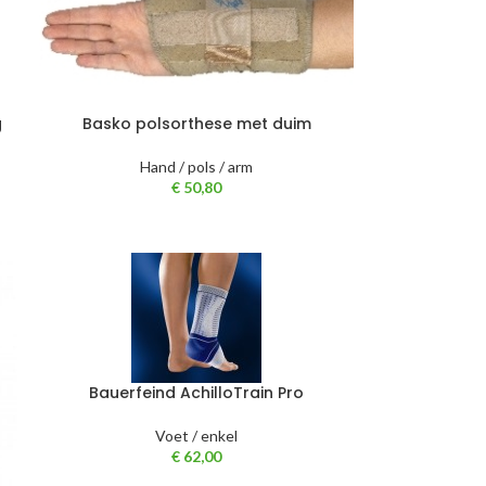
g
Basko polsorthese met duim
Hand / pols / arm
€
50,80
Bauerfeind AchilloTrain Pro
Voet / enkel
€
62,00