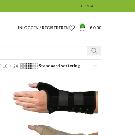
CONTACT
0
INLOGGEN / REGISTREREN
€
0,00
18
24