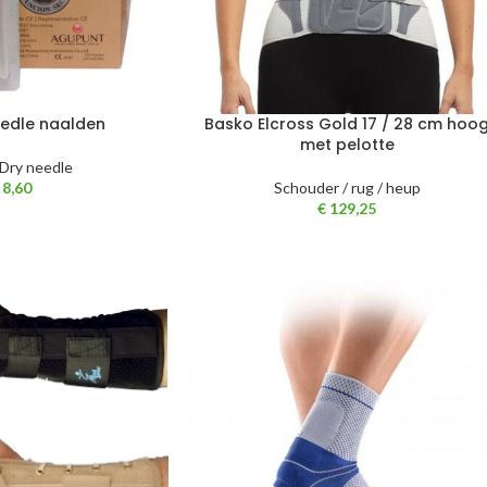
eedle naalden
Basko Elcross Gold 17 / 28 cm hoo
met pelotte
/ Dry needle
8,60
Schouder / rug / heup
€
129,25