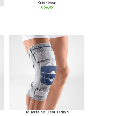
Knie / been
€
56,45
Bauerfeind GenuTrain S