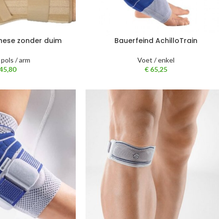
hese zonder duim
Bauerfeind AchilloTrain
 pols / arm
Voet / enkel
45,80
€
65,25