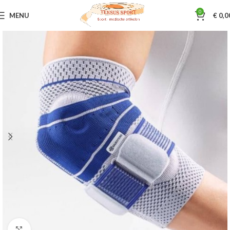
0
MENU
€
0,0
Home
Braces
Hand / pols / arm
Klik om te vergroten