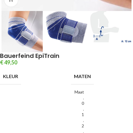
Bauerfeind EpiTrain
€
49,50
KLEUR
MATEN
Maat
,
0
,
1
,
2
,