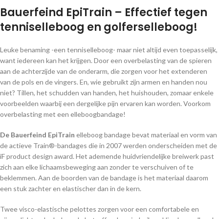
Bauerfeind EpiTrain – Effectief tegen
tenniselleboog en golferselleboog!
Leuke benaming -een tenniselleboog- maar niet altijd even toepasselijk,
want iedereen kan het krijgen. Door een overbelasting van de spieren
aan de achterzijde van de onderarm, die zorgen voor het extenderen
van de pols en de vingers. En, wie gebruikt zijn armen en handen nou
niet? Tillen, het schudden van handen, het huishouden, zomaar enkele
voorbeelden waarbij een dergelijke pijn ervaren kan worden. Voorkom
overbelasting met een elleboogbandage!
De Bauerfeind EpiTrain
elleboog bandage bevat materiaal en vorm van
de actieve Train®-bandages die in 2007 werden onderscheiden met de
iF product design award. Het ademende huidvriendelijke breiwerk past
zich aan elke lichaamsbeweging aan zonder te verschuiven of te
beklemmen. Aan de boorden van de bandage is het materiaal daarom
een stuk zachter en elastischer dan in de kern.
Twee visco-elastische pelottes zorgen voor een comfortabele en