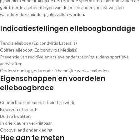
pijnverlichtende druk op de betreffende spierbuiken. Hierdoor zullen de
geirriteerde aanhechtingen van de pezen anders belast worden
waardoor deze minder pijnlijk zullen worden.
Indicatiestellingen elleboogbandage
Tennis elleboog (Epicondylitis Lateralis)
Golfers elleboog (Epicondylitis Medialis)
Preventie van recidive en actieve ondersteuning tijdens spor­tieve
activiteiten
Ondersteuning gedurende lichamelijke werkzaamheden
Eigenschappen en voordelen
elleboogbrace
Comfortabel ademend ‘Train’ breiwerk
Bewezen effectief
Duitse kwaliteit
In drie kleuren verkrijgbaar
Onopvallend onder kleding
Hoe aan te meten