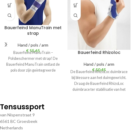
Bauerfeind ManuTrain met
strap
Hand / pols / arm
€
55,65
Bauerfeind Rhizoloc
Bauerfeind ManuTrain –
Polsbeschermer met strap! De
Hand / pols / arm
Bauerfeind ManuTrain ontlast de
€
50,45
pols door zijn geïntegreerde
De Bauerfeind RhizoLoc duimbrace
flexibele kussens (pelotten) van
bij blessure aan het duimgewricht.
actief
Draag de Bauerfeind RhizoLoc
duimbrace ter stabilisatie van het
duimzadel- en
Tensussport
van Nispenstraat 9
6561 BC Groesbeek
Netherlands