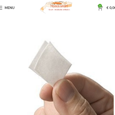
0
MENU
€
0,0
Home
Acupunctuur
Acupunctuur diverse
Seirin / Dry needle