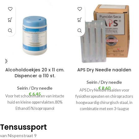
Alcoholdoekjes 20 x 11 cm.
APS Dry Needle naalden
Dispencer a 110 st.
Seirin / Dry needle
Seirin / Dry needle
€
8,60
APS Dry Needle naalden voor
€
6,45
Voor het schoonmaken van intacte
fysiotherapeuten en chiropractors
huid en kleine oppervlakten.80%
hoogwaardig chirurgisch staal, in
Ethanol5% Isopropanol
combinatie met een 3-laagse
coating en een 3-voudige
Tensussport
van Nispenstraat 9