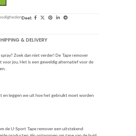
nodigheden
Deel:
HIPPING & DELIVERY
 spray? Zoek dan niet verder! De Tape remover
t voor jou. Het is een geweldig alternatief voor de
en.
ct en leggen we uit hoe het gebruikt moet worden
arom de U-Sport Tape remover een uitstekend
 Beide producten zijn ontworpen om tape van de huid