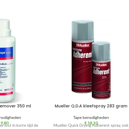
remover 350 ml
Mueller Q.D.A kleefspray 283 gram
nodigheden
Tape benodigheden
9,80
€
18,10
 lost in korte tijd de
Mueller Quick Drying Adherent spray, ook