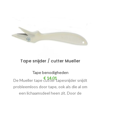
Tape snijder / cutter Mueller
Tape benodigheden
€
14,01
De Mueller tape cutter tapesnijder snijdt
probleemloos door tape, ook als die al om
een lichaamsdeel heen zit. Door de
Vilt zelfkle
Tape
Witte viltplaat 
ee