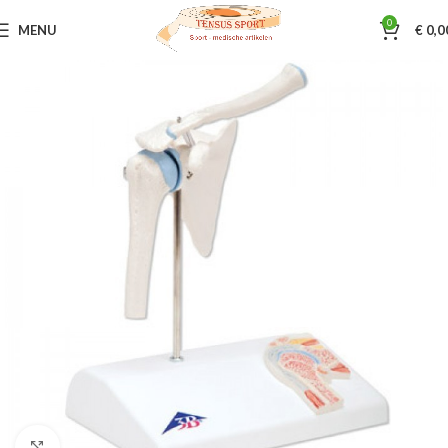
0
MENU
€
0,0
Home
Sportmassage
Poster - skeletmodelen
Klik om te vergroten