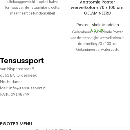
Anatomie Poster
ellebooggewricht is op het halve
wervelkolom 70 x 100 cm.
formaat van de natuurlijke grootte,
GELAMINEERD
maar heeft de functionaliteit
Poster - skeletmodelen
€
25,90
Gelamineerde Anatomie Poster
van de menselijke wervelkolom in
de afmeting 70 x 100 cm.
Gelamineerde, watervaste
anatomie poster van de
Tensussport
van Nispenstraat 9
6561 BC Groesbeek
Netherlands
Mail: info@tensussport.nl
KVK: 09148749
FOOTER MENU