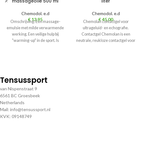
massageolie 500 ml
liter
Chemodol. e.d
Chemodol. e.d
€
13,95
€
45,00
Omschrijving: Een massage-
Chemolan contactgel voor
emulsie met milde verwarmende
ultrageluid- en echografie.
werking. Een veilige hulp bij
Contactgel Chemolan is een
"warming-up" in de sport. Is
neutrale, reukloze contactgel voor
gemakkelijk afwasbaar met water,
ultrageluid-en echotherapie.
Uitstekend geleidend en met
Tensussport
van Nispenstraat 9
6561 BC Groesbeek
Netherlands
Mail: info@tensussport.nl
KVK: 09148749