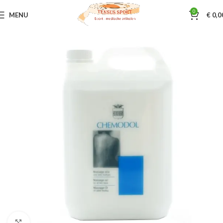
0
MENU
€
0,0
Home
Sportmassage
Chemodol. e.d
Klik om te vergroten