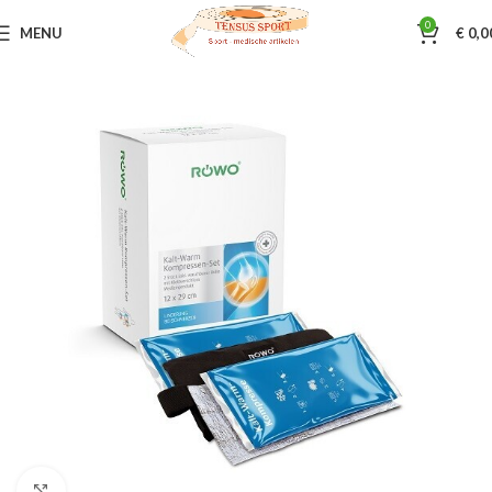
0
MENU
€
0,0
Home
Koude & warmte therapie
Cold/Hot pack / spray
Klik om te vergroten