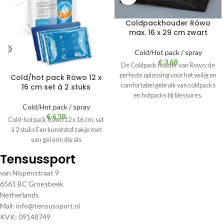
Coldpackhouder Röwo
max. 16 x 29 cm zwart
Cold/Hot pack / spray
€
3,68
De Coldpack houder van Rowo: de
perfecte oplossing voor het veilig en
Cold/hot pack Röwo 12 x
comfortabel gebruik van coldpacks
16 cm set à 2 stuks
en hotpacks bij blessures.
Cold/Hot pack / spray
€
6,38
Cold-hot pack Rowo 12 x 16 cm. set
á 2 stuks Een kunststof zakje met
een gel erin die als
Tensussport
van Nispenstraat 9
6561 BC Groesbeek
Netherlands
Mail: info@tensussport.nl
KVK: 09148749