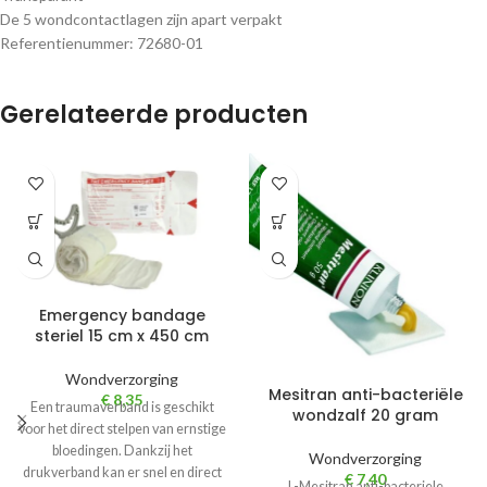
De 5 wondcontactlagen zijn apart verpakt
Referentienummer: 72680-01
Gerelateerde producten
Emergency bandage
steriel 15 cm x 450 cm
Wondverzorging
Mesitran anti-bacteriële
€
8,35
Een traumaverband is geschikt
wondzalf 20 gram
voor het direct stelpen van ernstige
bloedingen. Dankzij het
Wondverzorging
drukverband kan er snel en direct
€
7,40
L-Mesitran anti-bacteriele