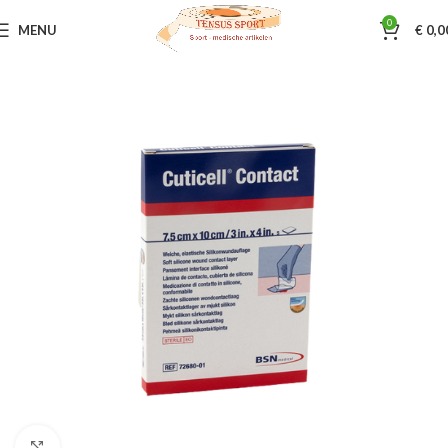
0
MENU
€
0,0
Home
Wondverzorging
Wondverzorging
Klik om te vergroten