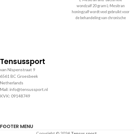
druk
wondzalf 20 gram L-Mesitran
honingzalf wordt veel gebruikt voor
de behandeling van chronische
wonden (o.a. Ulcus Cruris en
Tensussport
van Nispenstraat 9
6561 BC Groesbeek
Netherlands
Mail: info@tensussport.nl
KVK: 09148749
FOOTER MENU
Copyright © 2024
Tensus sport
.