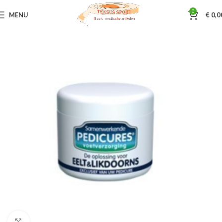
0
MENU
€
0,0
Home
Pedicure artikelen
Samenwerkende Pedicures
Klik om te vergroten