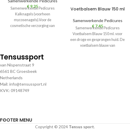
Samenwerkende Pedicures
€
9,25
Voetbalsem Blauw 150 ml
Samenwerkende Pedicures
Kalknagels (voorheen
mycosenagels).Voor de
Samenwerkende Pedicures
€
7,45
cosmetische verzorging van
Samenwerkende Pedicures
kalknagels. Samenwerkende
Voetbalsem Blauw 150 ml. voor
Pedicures Mycosenagels – ook wel
een droge en gesprongen huid. De
kalnagels genoemd – is
voetbalsem blauw van
Samenwerkende Pedicures is rijk
Tensussport
van Nispenstraat 9
6561 BC Groesbeek
Netherlands
Mail: info@tensussport.nl
KVK: 09148749
FOOTER MENU
Copyright © 2024
Tensus sport
.