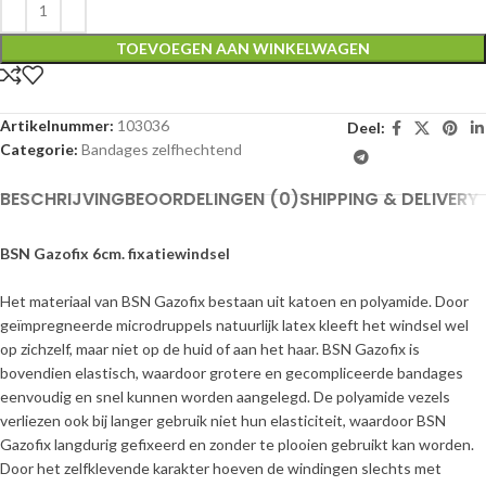
TOEVOEGEN AAN WINKELWAGEN
Artikelnummer:
103036
Deel:
Categorie:
Bandages zelfhechtend
BESCHRIJVING
BEOORDELINGEN (0)
SHIPPING & DELIVERY
BSN Gazofix 6cm. fixatiewindsel
Het materiaal van BSN Gazofix bestaan uit katoen en polyamide. Door
geïmpregneerde microdruppels natuurlijk latex kleeft het windsel wel
op zichzelf, maar niet op de huid of aan het haar. BSN Gazofix is
bovendien elastisch, waardoor grotere en gecompliceerde bandages
eenvoudig en snel kunnen worden aangelegd. De polyamide vezels
verliezen ook bij langer gebruik niet hun elasticiteit, waardoor BSN
Gazofix langdurig gefixeerd en zonder te plooien gebruikt kan worden.
Door het zelfklevende karakter hoeven de windingen slechts met