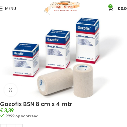
0
MENU
€
0,0
Home
Sporttape & Bandages
Bandages zelfhechtend
Klik om te vergroten
Gazofix BSN 8 cm x 4 mtr
€
3,39
9999 op voorraad