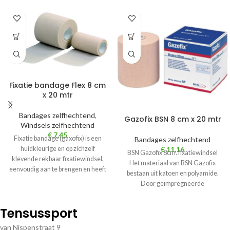
Fixatie bandage Flex 8 cm
x 20 mtr
Bandages zelfhechtend
,
Gazofix BSN 8 cm x 20 mtr
Windsels zelfhechtend
€
7,45
Fixatie bandage (gaxofix) is een
Bandages zelfhechtend
€
11,16
huidkleurige en op zichzelf
BSN Gazofix 8cm. fixatiewindsel
klevende rekbaar fixatiewindsel,
Het materiaal van BSN Gazofix
eenvoudig aan te brengen en heeft
bestaan uit katoen en polyamide.
goede ondersteunende
Door geïmpregneerde
eigenschappen.
microdruppels natuurlijk latex
kleeft
Tensussport
van Nispenstraat 9