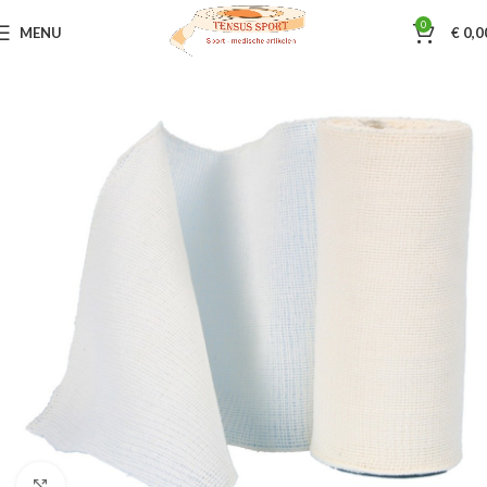
0
MENU
€
0,0
Home
Verbandmiddelen
Windsels
Klik om te vergroten