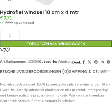
Hydrofiel windsel 10 cm x 4 mtr
€
0,71
9999 op voorraad
TOEVOEGEN AAN WINKELWAGEN
Artikelnummer:
103050
Categorie:
Windsels
Deel:
BESCHRIJVING
BEOORDELINGEN (0)
SHIPPING & DELIVERY
Niet-elastisch windsel, 100% katoen, 20 draads, rafelvrije randen. Sterk
Hydro-fiel, luchtig, ademend, plooibaar en niet pluizend. Impregnering
met farma-ceutische preparaten is mogelijk. Was- en steriliseerbaar.
Grote trek-sterkte. Per stuk verpakt in cellofaan.