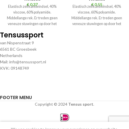
€
0,37
€
0,55
Elastisch zelfkantwindsel, 40%
Elastisch zelfkantwindsel, 40%
viscose, 60% polyamide.
viscose, 60% polyamide.
Middellange rek. Er treden geen
Middellange rek. Er treden geen
veneuze stuwingen op door het
veneuze stuwingen op door het
ontbreken van elastische vezels.
ontbreken van elastische vezels.
Tensussport
van Nispenstraat 9
6561 BC Groesbeek
Netherlands
Mail: info@tensussport.nl
KVK: 09148749
FOOTER MENU
Copyright © 2024
Tensus sport
.
0