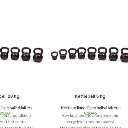
bell 28 Kg
Kettlebell 6 Kg
icine balls/Halters
Kettlebell/medicine balls/Halters
95,50
€
20,45
l is zeer goedkoop
Een kettlebell is zeer goedkoop
 met het aantal
vergeleken met het aantal
n dat je in huis zou
fitnesstoestellen dat je in huis zou