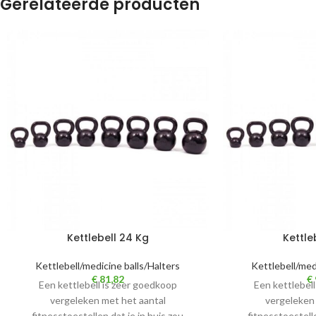
Gerelateerde producten
Kettlebell 24 Kg
Kettle
Kettlebell/medicine balls/Halters
Kettlebell/med
€
81,82
€
Een kettlebell is zeer goedkoop
Een kettlebel
vergeleken met het aantal
vergeleken
fitnesstoestellen dat je in huis zou
fitnesstoestelle