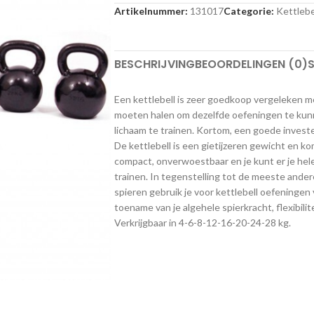
Artikelnummer:
131017
Categorie:
Kettlebe
BESCHRIJVING
BEOORDELINGEN (0)
S
Een kettlebell is zeer goedkoop vergeleken met
moeten halen om dezelfde oefeningen te kunn
lichaam te trainen. Kortom, een goede investe
De kettlebell is een gietijzeren gewicht en kom
compact, onverwoestbaar en je kunt er je hel
trainen. In tegenstelling tot de meeste andere
spieren gebruik je voor kettlebell oefeningen 
toename van je algehele spierkracht, flexibil
Verkrijgbaar in 4-6-8-12-16-20-24-28 kg.