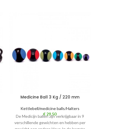
Medicine Ball 3 Kg / 220 mm
Medicine 
Kettlebell/medicine balls/Halters
Kettlebell/
€
29,50
De Medicijn ballen zijn verkrijgbaar in 9
De Medicijn bal
verschillende gewichten en hebben per
verschillende
gewicht een andere kleur. In de laagste
gewicht een an