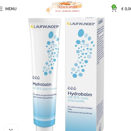
0
MENU
€
0,0
Home
Pedicure artikelen
Gehwol/Laufwunder/Röwo
Klik om te vergroten