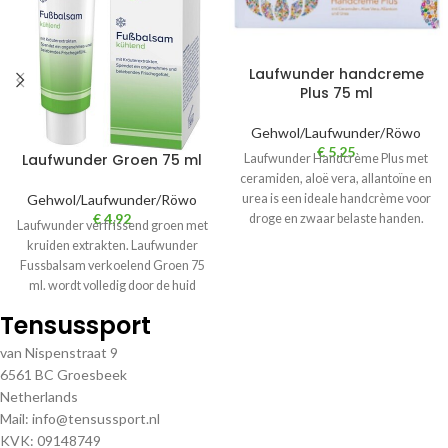
Laufwunder handcreme
Plus 75 ml
Gehwol/Laufwunder/Röwo
€
5,25
Laufwunder Groen 75 ml
Laufwunder Handcrème Plus met
ceramiden, aloë vera, allantoïne en
urea is een ideale handcrème voor
Gehwol/Laufwunder/Röwo
€
4,92
droge en zwaar belaste handen.
Laufwunder verfrissend groen met
kruiden extrakten. Laufwunder
Fussbalsam verkoelend Groen 75
ml. wordt volledig door de huid
opgenoemen. Bij regelmatig
Tensussport
van Nispenstraat 9
6561 BC Groesbeek
Netherlands
Mail: info@tensussport.nl
KVK: 09148749