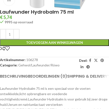
Laufwunder Hydrobalm 75 ml
€
5,74
9995 op voorraad
TOEVOEGEN AAN WINKELWAGEN
Artikelnummer:
106278
Deel:
Categorie:
Gehwol/Laufwunder/Röwo
BESCHRIJVING
BEOORDELINGEN (0)
SHIPPING & DELIVERY
Laufwunder Hydrobalm 75 ml is een speciaal voor de voeten
ontwikkelde,licht opbrengbare en voedende
vochtigheidcremé.Laufwunder Hydrobalm is voor gebruik bij zeer droge
huid.Uerum en natriumlactaat versterken