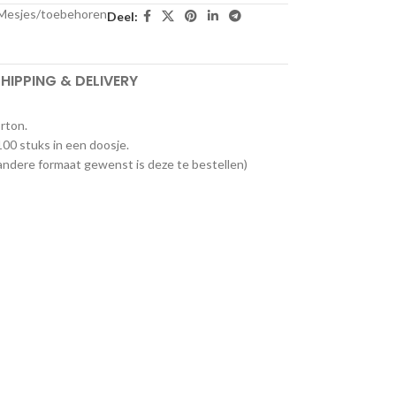
/Mesjes/toebehoren
Deel:
HIPPING & DELIVERY
rton.
100 stuks in een doosje.
en andere formaat gewenst is deze te bestellen)