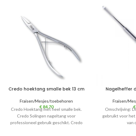
Credo hoektang smalle bek 13 cm
Nagelheffer du
Fraisen/Mesjes/toebehoren
Fraisen/Mes
€
84,70
€
Credo Hoektang met heel smalle bek.
Omschrijving: D
Credo Solingen nageltang voor
gebruikt voor het
professioneel gebruik geschikt. Credo
van 
Hoektang met smalle bek in de