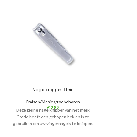
Reinigingste
Fraisen/
Deze reinigings
gebruikt worden
verontreinginge
Nagelknipper klein
f
Fraisen/Mesjes/toebehoren
€
2,89
Deze kleine nagelknipper van het merk
Credo heeft een gebogen bek en is te
gebruiken om uw vingernagels te knippen.