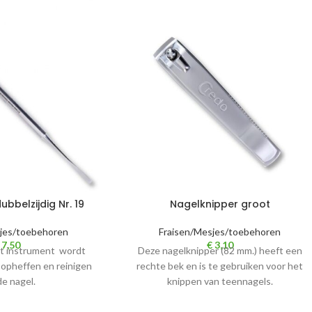
bbelzijdig Nr. 19
Nagelknipper groot
jes/toebehoren
Fraisen/Mesjes/toebehoren
7,50
€
3,10
it instrument wordt
Deze nagelknipper (82 mm.) heeft een
 opheffen en reinigen
rechte bek en is te gebruiken voor het
de nagel.
knippen van teennagels.