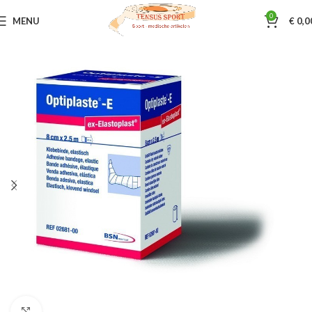
0
MENU
€
0,0
Home
Sporttape & Bandages
Bandages zelfklevende
Klik om te vergroten