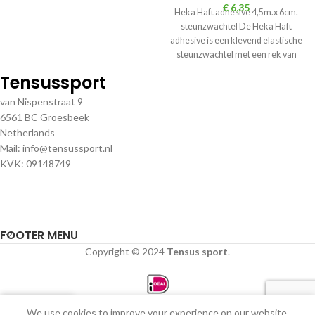
€
6,35
Heka Haft adhesive 4,5m.x 6cm.
steunzwachtel De Heka Haft
adhesive is een klevend elastische
steunzwachtel met een rek van
(circa
Tensussport
van Nispenstraat 9
6561 BC Groesbeek
Netherlands
Mail: info@tensussport.nl
KVK: 09148749
FOOTER MENU
Copyright © 2024
Tensus sport
.
0
We use cookies to improve your experience on our website.