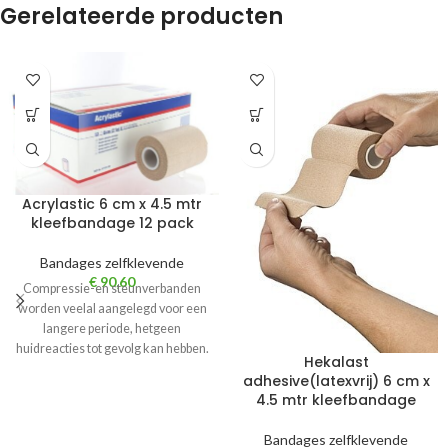
Gerelateerde producten
Acrylastic 6 cm x 4.5 mtr
kleefbandage 12 pack
Bandages zelfklevende
€
90,60
Compressie-en steunverbanden
worden veelal aangelegd voor een
langere periode, hetgeen
huidreacties tot gevolg kan hebben.
Hekalast
Dankzij de speciale
adhesive(latexvrij) 6 cm x
huidvriendelijke kleeflaag,
4.5 mtr kleefbandage
Bandages zelfklevende