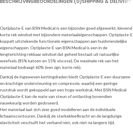
BESCHRIJVING
BEOORDELINGEN (0)
SHIPPING & DELIVERY
Optiplaste-E van BSN Medical is een bijzonder goed afgewerkt, klevend
korte rek windsel met bijzondere materiaaleigenschappen. Optiplaste-E
koppelt uitstekende functionele eigenschappen aan huidvriendelijke
eigenschappen. Optiplaste-E van BSN Medical is een in de
lengterichting rekbaar windsel dat geheel bestaat uit natuurlijke
weefsels (85% katoen en 15% viscose). De maximale rek van het
materiaal bedraagt 60% (een zgn. korte rek).
Dankzij de ingeweven kettingdraden biedt Optiplaste-E een duurzame
en krachtige ondersteuning en compressie, waarbij een geringe
rustdruk wordt gekoppeld aan een hoge werkdruk. Met BSN Medical
Optiplaste-E kan de mate van steun of ontlasting bovendien
nauwkeurig worden gedoseerd.
Het materiaal laat zich zeer goed modelleren aan de individuele
lichaamscontouren. Dankzij de sterkekleefkracht en de langdurige
elasticiteit veschuift het verband niet, ook niet na langere tijd.