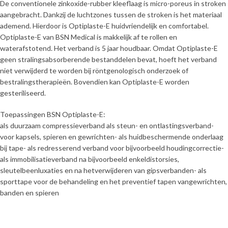
De conventionele zinkoxide-rubber kleeflaag is micro-poreus in stroken
aangebracht. Dankzij de luchtzones tussen de stroken is het materiaal
ademend. Hierdoor is Optiplaste-E huidvriendelijk en comfortabel.
Optiplaste-E van BSN Medical is makkelijk af te rollen en
waterafstotend. Het verband is 5 jaar houdbaar. Omdat Optiplaste-E
geen stralingsabsorberende bestanddelen bevat, hoeft het verband
niet verwijderd te worden bij röntgenologisch onderzoek of
bestralingstherapieën. Bovendien kan Optiplaste-E worden
gesteriliseerd.
Toepassingen BSN Optiplaste-E:
als duurzaam compressieverband als steun- en ontlastingsverband-
voor kapsels, spieren en gewrichten- als huidbeschermende onderlaag
bij tape- als redresserend verband voor bijvoorbeeld houdingcorrectie-
als immobilisatieverband na bijvoorbeeld enkeldistorsies,
sleutelbeenluxaties en na hetverwijderen van gipsverbanden- als
sporttape voor de behandeling en het preventief tapen vangewrichten,
banden en spieren