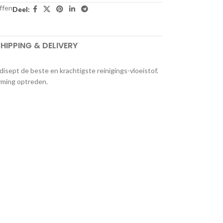
ffen
Deel:
HIPPING & DELIVERY
isept de beste en krachtigste reinigings-vloeistof.
orming optreden.