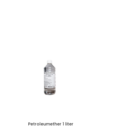
Podiclean 1
V
Podiclean 
Petroleumether 1 liter
desinfectants t