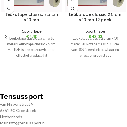
Leukotape classic 2.5 cm
Leukotape classic 2.5 cm
x 10 mtr
x 10 mtr 12 pack
Sport Tape
Sport Tape
€
4,40
€
48,00
Leukotape classic 2.5 cm x 10
Leukotape classic 2.5 cm x 10
meter Leukotape classic 2,5 cm.
meter Leukotape classic 2,5 cm.
van BSN is een betrouwbaar en
van BSN is een betrouwbaar en
effectief product dat
effectief product dat
Tensussport
van Nispenstraat 9
6561 BC Groesbeek
Netherlands
Mail: info@tensussport.nl