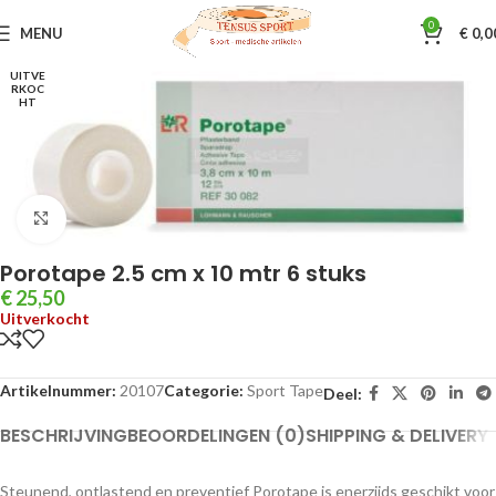
0
MENU
€
0,0
Home
Sporttape & Bandages
Sport Tape
UITVE
RKOC
HT
Klik om te vergroten
Porotape 2.5 cm x 10 mtr 6 stuks
€
25,50
Uitverkocht
Artikelnummer:
20107
Categorie:
Sport Tape
Deel:
BESCHRIJVING
BEOORDELINGEN (0)
SHIPPING & DELIVERY
Steunend, ontlastend en preventief Porotape is enerzijds geschikt voor