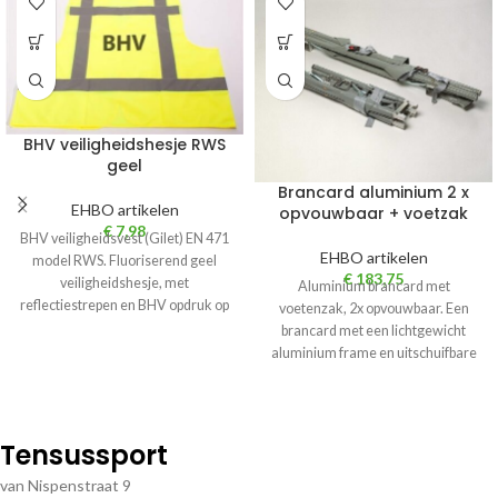
BHV veiligheidshesje RWS
geel
Brancard aluminium 2 x
EHBO artikelen
opvouwbaar + voetzak
€
7,98
BHV veiligheidsvest (Gilet) EN 471
EHBO artikelen
model RWS. Fluoriserend geel
€
183,75
veiligheidshesje, met
Aluminium brancard met
reflectiestrepen en BHV opdruk op
voetenzak, 2x opvouwbaar. Een
de rug. Model V-RWS
brancard met een lichtgewicht
aluminium frame en uitschuifbare
handgrepen. Kan zowel in de
Tensussport
van Nispenstraat 9