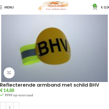
0
MENU
€
0,0
Home
EHBO koffers / artikelen
EHBO artikelen
Klik om te vergroten
Reflecterende armband met schild BHV
€
14,88
9999 op voorraad