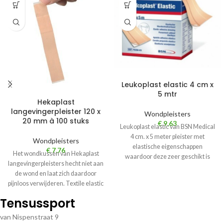
Leukoplast elastic 4 cm x
5 mtr
Hekaplast
langevingerpleister 120 x
Wondpleisters
20 mm à 100 stuks
€
9,63
Leukoplast elastic van BSN Medical
4 cm. x 5 meter pleister met
Wondpleisters
elastische eigenschappen
€
7,76
Het wondkussen van Hekaplast
waardoor deze zeer geschikt is
langevingerpleisters hecht niet aan
voor gebruik
de wond en laat zich daardoor
pijnloos verwijderen. Textile elastic
wondpleisters zijn
Tensussport
van Nispenstraat 9