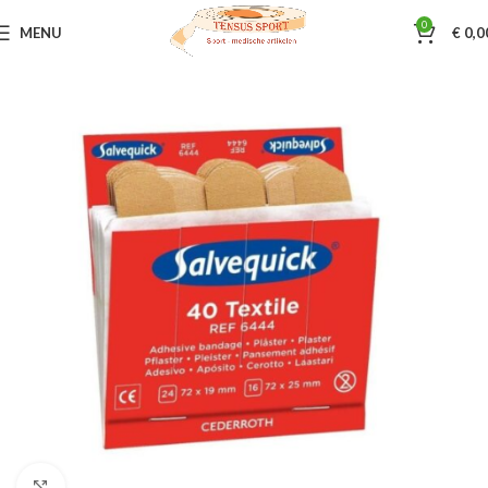
0
MENU
€
0,0
Home
Wondverzorging
Wondpleisters
Klik om te vergroten