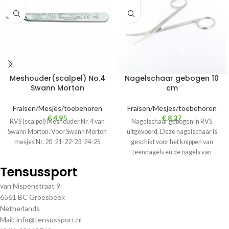
Meshouder(scalpel) No.4
Nagelschaar gebogen 10
Swann Morton
cm
Fraisen/Mesjes/toebehoren
Fraisen/Mesjes/toebehoren
€
4,95
€
8,27
RVS (scalpel) Meshouder Nr. 4 van
Nagelschaar gebogen in RVS
Swann Morton. Voor Swann Morton
uitgevoerd. Deze nagelschaar is
mesjes Nr. 20-21-22-23-24-25
geschikt voor het knippen van
teennagels en de nagels van
vingers. Een
Tensussport
van Nispenstraat 9
6561 BC Groesbeek
Netherlands
Mail: info@tensussport.nl