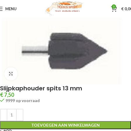
0
MENU
€
0,0
Home
Pedicure artikelen
Fraisen/Mesjes/toebehoren
Klik om te vergroten
Slijpkaphouder spits 13 mm
€
7,50
9999 op voorraad
TOEVOEGEN AAN WINKELWAGEN