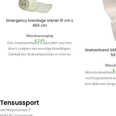
Emergency bandage steriel 10 cm x
450 cm
Wondverzorging
€
7,97
Een traumaverband is geschikt voor het
direct stelpen van ernstige bloedingen.
Snelverband GER
Dankzij het drukverband kan er snel en
50
direct druk
Wondv
€
Wondsnelverband be
vochtopnemend wo
ene zijde een lange
Tensussport
van Nispenstraat 9
6561 BC Groesbeek