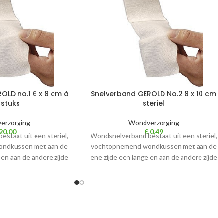
OLD no.1 6 x 8 cm à
Snelverband GEROLD No.2 8 x 10 cm
 stuks
steriel
erzorging
Wondverzorging
20,00
€
0,49
staat uit een steriel,
Wondsnelverband bestaat uit een steriel,
ndkussen met aan de
vochtopnemend wondkussen met aan de
 en aan de andere zijde
ene zijde een lange en aan de andere zijde
een
een