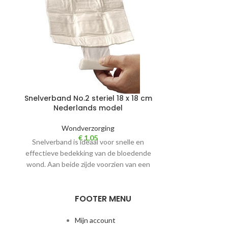
Snelverband No.2 steriel 18 x 18 cm
Snelverband N
Nederlands model
à 10 stuk
Wondverzorging
Wo
€
1,05
Snelverband is ideaal voor snelle en
Samenstelling 
effectieve bedekking van de bloedende
en 33% polye
wond. Aan beide zijde voorzien van een
voor EHBO-geb
elastisch windsel.
verbandtro
FOOTER MENU
Mijn account