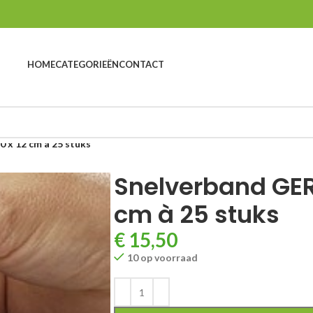
HOME
CATEGORIEËN
CONTACT
 x 12 cm à 25 stuks
Snelverband GERO
cm à 25 stuks
€
15,50
10 op voorraad