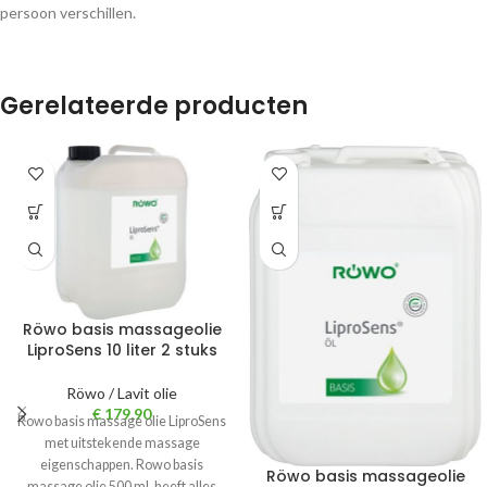
persoon verschillen.
Gerelateerde producten
Röwo basis massageolie
LiproSens 10 liter 2 stuks
Röwo / Lavit olie
€
179,90
Rowo basis massage olie LiproSens
met uitstekende massage
eigenschappen. Rowo basis
Röwo basis massageolie
massage olie 500 ml. heeft alles