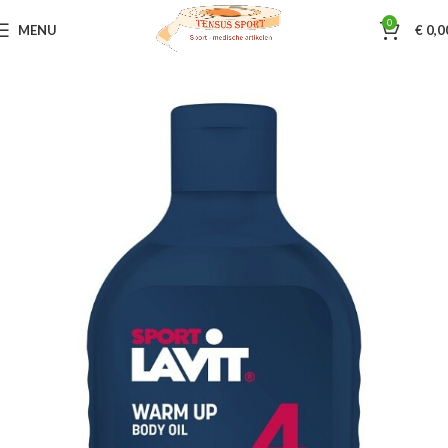
0
MENU
€
0,0
Home
Sportmassage
Röwo / Lavit olie