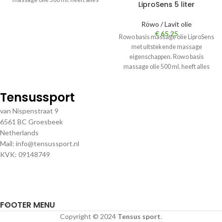
LiproSens 5 liter
wat u in
Röwo / Lavit olie
€
65,25
Rowo basis massage olie LiproSens
met uitstekende massage
eigenschappen. Rowo basis
massage olie 500 ml. heeft alles
wat u in
Tensussport
van Nispenstraat 9
6561 BC Groesbeek
Netherlands
Mail: info@tensussport.nl
KVK: 09148749
FOOTER MENU
Copyright © 2024
Tensus sport
.