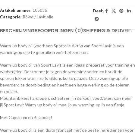
Artikelnummer:
105056
Deel:
Categorie:
Röwo / Lavit olie
BESCHRIJVING
BEOORDELINGEN (0)
SHIPPING & DELIVERY
Warm-up body oil (voorheen Sportolie Aktiv) van Sport Lavit is een
warming-up olie te gebruiken vóór het sporten.
Warm-up body oil van Sport Lavit is een ideaal preparaat voor training en
wedstrijden. Beschermt je tegen de weersinvloeden en houdt de
spieren lekker warm, zelfs tijdens korte pauzes. Deze waming-up olie
bevorderd te doorbloeding en heeft een lange werking op de spieren
en pezen.
Mountainbiken, hardlopen, schaatsen (in de kou), voetballen, dan neem
jij Sport Lavit Warm-up body oil mee, jouw warming-up in een flesje.
Met Capsicum en Bisabolol!
Warm-up body oil is een duits fabricaat met de beste ingrediënten voor