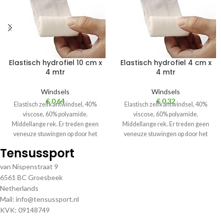
Elastisch hydrofiel 10 cm x
Elastisch hydrofiel 4 cm x
4 mtr
4 mtr
Windsels
Windsels
€
0,64
€
0,32
Elastisch zelfkantwindsel, 40%
Elastisch zelfkantwindsel, 40%
viscose, 60% polyamide.
viscose, 60% polyamide.
Middellange rek. Er treden geen
Middellange rek. Er treden geen
veneuze stuwingen op door het
veneuze stuwingen op door het
ontbreken van elastische vezels.
ontbreken van elastische vezels.
Tensussport
van Nispenstraat 9
6561 BC Groesbeek
Netherlands
Mail: info@tensussport.nl
KVK: 09148749