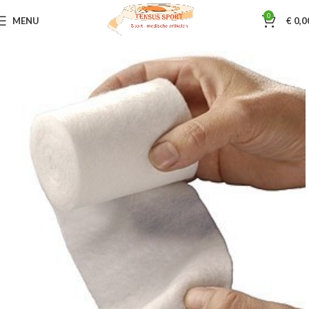
0
MENU
€
0,0
Home
Verbandmiddelen
Windsels