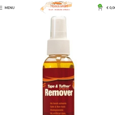
0
MENU
€
0,0
Home
Sporttape & Bandages
Tape benodigheden