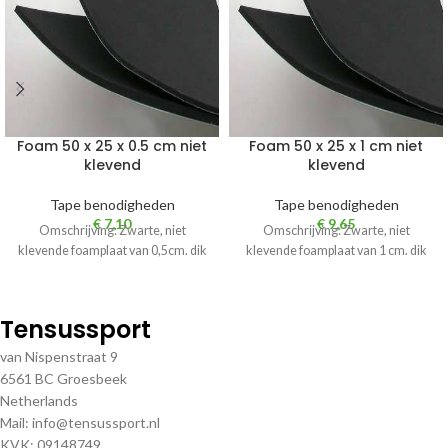
Foam 50 x 25 x 0.5 cm niet
Foam 50 x 25 x 1 cm niet
klevend
klevend
Tape benodigheden
Tape benodigheden
€
7,10
€
9,65
Omschrijving: Zwarte, niet
Omschrijving: Zwarte, niet
klevende foamplaat van 0,5cm. dik
klevende foamplaat van 1 cm. dik
Tensussport
van Nispenstraat 9
6561 BC Groesbeek
Netherlands
Mail: info@tensussport.nl
KVK: 09148749