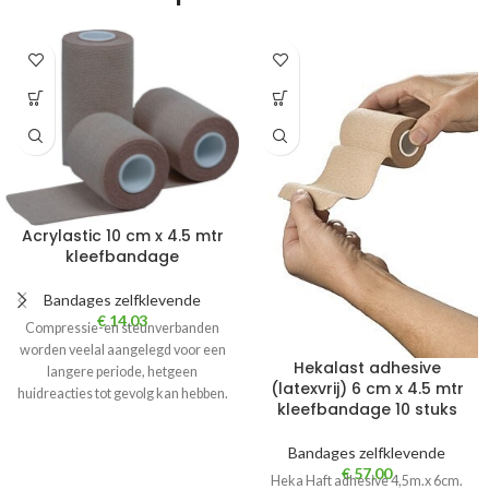
Acrylastic 10 cm x 4.5 mtr
kleefbandage
Bandages zelfklevende
€
14,03
Compressie-en steunverbanden
worden veelal aangelegd voor een
Hekalast adhesive
langere periode, hetgeen
(latexvrij) 6 cm x 4.5 mtr
huidreacties tot gevolg kan hebben.
kleefbandage 10 stuks
Dankzij de speciale
huidvriendelijke kleeflaag,
Bandages zelfklevende
€
57,00
Heka Haft adhesive 4,5m.x 6cm.