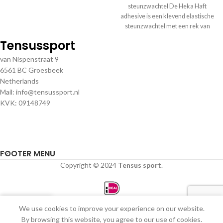
steunzwachtel De Heka Haft
adhesive is een klevend elastische
steunzwachtel met een rek van
(circa
Tensussport
van Nispenstraat 9
6561 BC Groesbeek
Netherlands
Mail: info@tensussport.nl
KVK: 09148749
FOOTER MENU
Copyright © 2024
Tensus sport
.
0
We use cookies to improve your experience on our website.
Winkel
Verlanglijst
Winkelwagen
Mijn account
By browsing this website, you agree to our use of cookies.