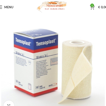
0
MENU
€
0,0
Home
Sporttape & Bandages
Bandages zelfklevende
Klik om te vergroten