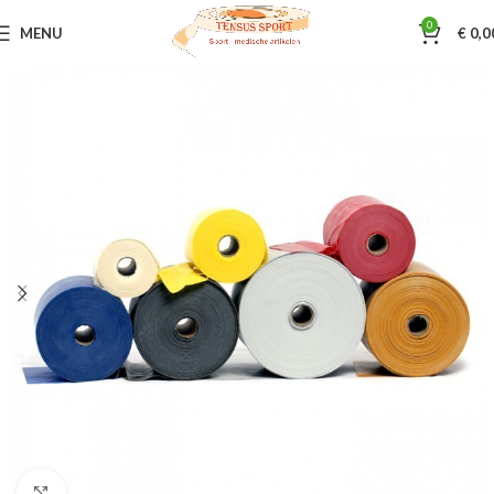
0
MENU
€
0,0
Home
Oefen en Training materialen
Thera-Band
Klik om te vergroten