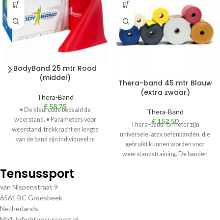
BodyBand 25 mtr Rood
(middel)
Thera-band 45 mtr Blauw
(extra zwaar)
Thera-Band
€
58,75
• De kleurcode bepaald de
Thera-Band
weerstand. • Parameters voor
€
152,50
Thera-band 45 meter zijn
weerstand, trekkracht en lengte
universele latex oefenbanden, die
van de band zijn individueel te
gebruikt kunnen worden voor
kiezen.
weerstandstraining. De banden
geven zowel positieve als
Tensussport
negatieve
van Nispenstraat 9
6561 BC Groesbeek
Netherlands
Mail: info@tensussport.nl