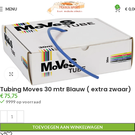
0
MENU
€
0,0
Home
Oefen en Training materialen
Thera-Band
Klik om te vergroten
Tubing Moves 30 mtr Blauw ( extra zwaar)
€
75,75
9999 op voorraad
TOEVOEGEN AAN WINKELWAGEN