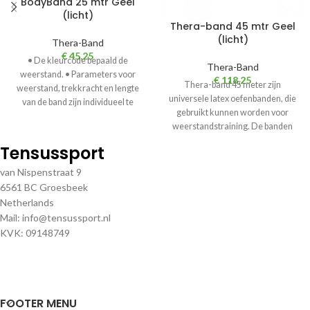
BodyBand 25 mtr Geel
(licht)
Thera-band 45 mtr Geel
(licht)
Thera-Band
€
45,25
• De kleurcode bepaald de
Thera-Band
weerstand. • Parameters voor
€
118,25
Thera-band 45 meter zijn
weerstand, trekkracht en lengte
universele latex oefenbanden, die
van de band zijn individueel te
gebruikt kunnen worden voor
kiezen.
weerstandstraining. De banden
geven zowel positieve als
Tensussport
negatieve
van Nispenstraat 9
6561 BC Groesbeek
Netherlands
Mail: info@tensussport.nl
KVK: 09148749
FOOTER MENU