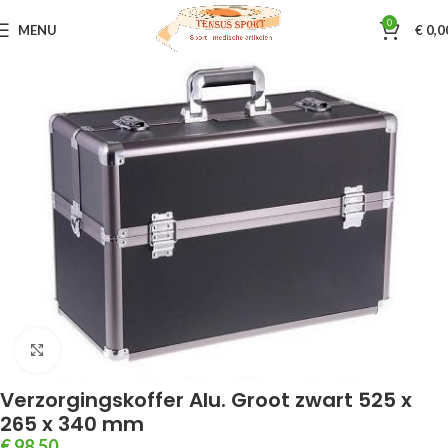
0
MENU
€
0,0
Home
EHBO koffers / artikelen
Verzorgingskoffer/tas
Klik om te vergroten
Verzorgingskoffer Alu. Groot zwart 525 x
265 x 340 mm
€
98,50