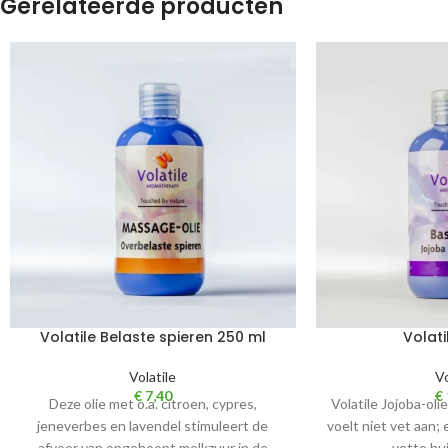
Gerelateerde producten
Volatile Belaste spieren 250 ml
Volati
Volatile
Vo
€
7,40
€
Deze olie met o.a. citroen, cypres,
Volatile Jojoba-olie
jeneverbes en lavendel stimuleert de
voelt niet vet aan; 
afvoer van opgehoopt melkzuur in de
vette hu