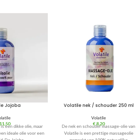
le Jojoba
Volatile nek / schouder 250 ml
latile
Volatile
11,50
€
8,20
 is een dikke olie, maar
De nek en schouder massage-olie van
een ideale olie voor een
Volatile is een prettige massageolie
id. De Jojoba
gemaakt van 100% natuurlijke