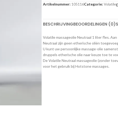
Artikelnummer:
105116
Categorie:
Volatile
D
BESCHRIJVING
BEOORDELINGEN (0)
S
Volatile massageolie Neutraal 1 liter fles. Aa
Neutraal zijn geen etherische oliën toegevoe
U kunt uw persoonlijke massage-olie samenst
druppels etherische olie naar keuze toe te vo
De Volatile Neutraal massageolie (zonder toev
voor het gebruik bij Hotstone massages.