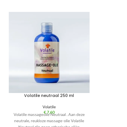
Volatile neutraal 250 ml
Volatile Relie
Volatile
€
7,60
Volatile massageolie Neutraal . Aan deze
Masseer met Vo
neutrale, reukloze massage-olie Volatile
(voorheen Pain 
Neutraal zijn geen etherische oliën