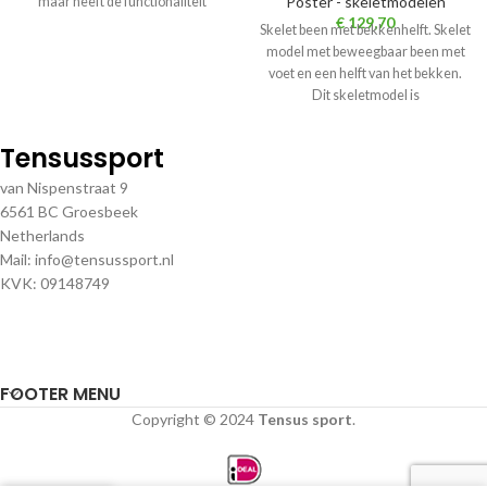
Poster - skeletmodelen
maar heeft de functionaliteit
€
129,70
Skelet been met bekkenhelft. Skelet
model met beweegbaar been met
voet en een helft van het bekken.
Dit skeletmodel is
Tensussport
van Nispenstraat 9
6561 BC Groesbeek
Netherlands
Mail: info@tensussport.nl
KVK: 09148749
FOOTER MENU
Copyright © 2024
Tensus sport
.