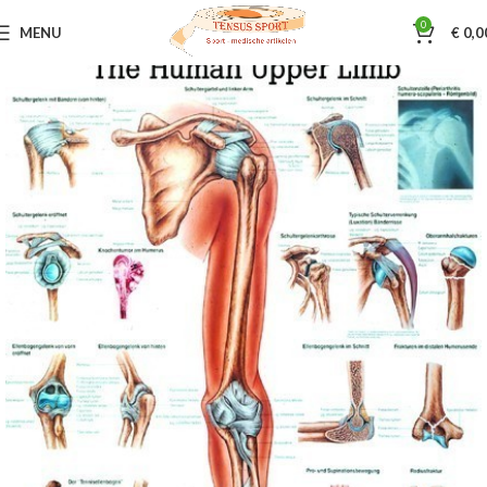
0
MENU
€
0,0
Home
Sportmassage
Poster - skeletmodelen