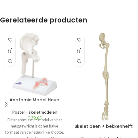
Gerelateerde producten
Anatomie Model Heup
Poster - skeletmodelen
€
39,65
Dit anatomie mini model van het
Skelet been + bekkenhelft
heupgewricht is op het halve
formaat van de natuurlijke grootte,