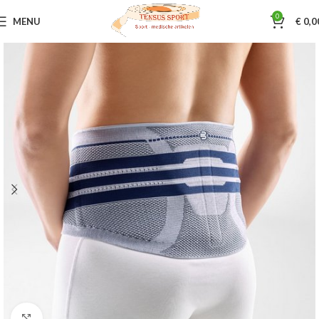
0
MENU
€
0,0
Home
Braces
Schouder / rug / heup
Klik om te vergroten