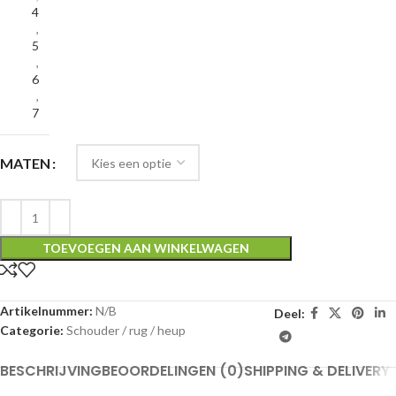
4
,
5
,
6
,
7
MATEN
TOEVOEGEN AAN WINKELWAGEN
Artikelnummer:
N/B
Deel:
Categorie:
Schouder / rug / heup
BESCHRIJVING
BEOORDELINGEN (0)
SHIPPING & DELIVERY