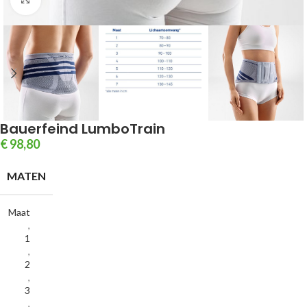
Bauerfeind LumboTrain
€
98,80
MATEN
Maat
,
1
,
2
,
3
,