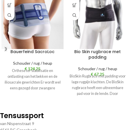
Bauerfeind SacroLoc
Bio Skin rugbrace met
padding
Schouder / rug / heup
€
124,25
Schouder / rug / heup
Orthese ter stabilisatie en
€
67,25
BioSkin Rugbrace met padding voor
ontlasting van het bekken en de
lage rugpijn klachten. De BioSkin
iliosacrale gewrichten Er wordt wel
rugbrace heeft een uitneembare
eens gezegd door zwangere
pad voor in de lende. Door
vrouwen
Tensussport
van Nispenstraat 9
6561 BC Groesbeek