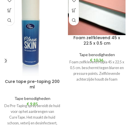
Foam zelfklevend 45 x
22.5 x 0.5 cm
Tape benodigheden
€
10,36
Foam zelfklevend Hapla 45 x 22.5 x
0.5 cm. beschermt tegen blaren en
pressure points. Zelfklevende
achterzijde houdt de foam
Cure tape pre-taping 200
ml
Tape benodigheden
€
9,85
De Pre-Taping spray bereidt de huid
voor op het aanbrengen van
CureTape. Het maakt de huid
schoon, vetvrij en desinfecteert,