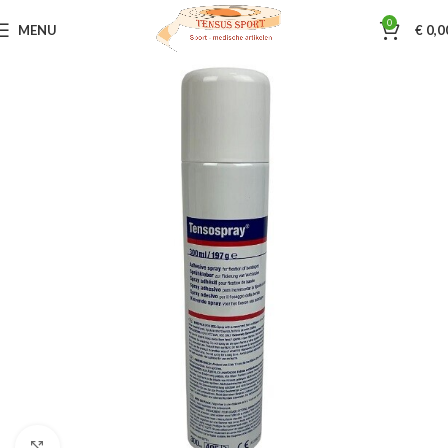
0
MENU
€
0,0
Home
Sporttape & Bandages
Tape benodigheden
Klik om te vergroten