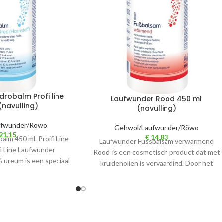
robalm Profi line
Laufwunder Rood 450 ml
(navulling)
(navulling)
ufwunder/Röwo
Gehwol/Laufwunder/Röwo
21,15
€
14,83
lm 450 ml. Proifi Line
Laufwunder Fussbalsam verwarmend
ifi Line Laufwunder
Rood is een cosmetisch product dat met
 ureum is een speciaal
kruidenolien is vervaardigd. Door het
de voeten
gebruik van arnikaextracten(1%) heeft
Laufwunder