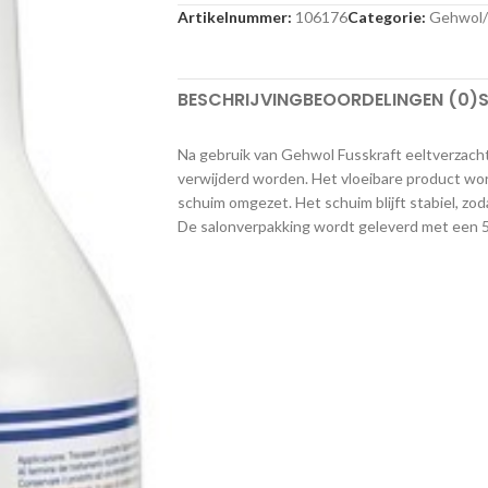
Artikelnummer:
106176
Categorie:
Gehwol
BESCHRIJVING
BEOORDELINGEN (0)
S
Na gebruik van Gehwol Fusskraft eeltverzach
verwijderd worden. Het vloeibare product wor
schuim omgezet. Het schuim blijft stabiel, zo
De salonverpakking wordt geleverd met een 5