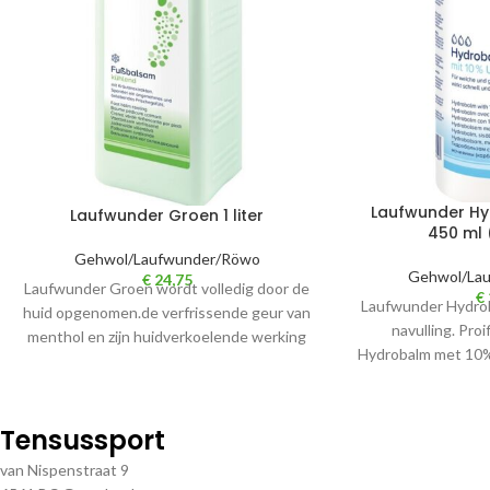
Laufwunder Hyd
Laufwunder Groen 1 liter
450 ml 
Gehwol/Laufwunder/Röwo
Gehwol/La
€
24,75
Laufwunder Groen wordt volledig door de
€
Laufwunder Hydroba
huid opgenomen.de verfrissende geur van
navulling. Pro
menthol en zijn huidverkoelende werking
Hydrobalm met 10%
geven de voeten direct
voor 
Tensussport
van Nispenstraat 9