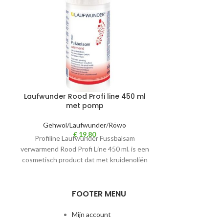
Laufwunde
Laufwunder Rood Profi line 450 ml
Gehwol/
met pomp
Laufwund
transpir
Gehwol/Laufwunder/Röwo
€
19,80
deodoriseerd, v
Profiline Laufwunder Fussbalsam
en benen. Kor
verwarmend Rood Profi Line 450 ml. is een
cosmetisch product dat met kruidenoliën
is vervaardigd. Door het
FOOTER MENU
Mijn account