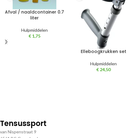
Afval / naaldcontainer 0.7
liter
Hulpmiddelen
€
1,75
Elleboogkrukken set
Hulpmiddelen
€
24,50
Tensussport
van Nispenstraat 9