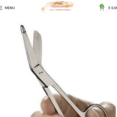
0
MENU
€
0,0
Home
Sportmassage
Massagetools
Hulpmiddelen