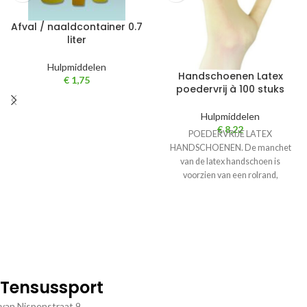
Afval / naaldcontainer 0.7
liter
Hulpmiddelen
Handschoenen Latex
€
1,75
poedervrij à 100 stuks
Hulpmiddelen
€
8,22
POEDERVRIJE LATEX
HANDSCHOENEN. De manchet
van de latex handschoen is
voorzien van een rolrand,
waardoor de handschoen
eenvoudig is aan
Tensussport
van Nispenstraat 9