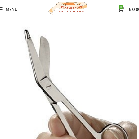
0
MENU
€
0,0
Home
Sportmassage
Massagetools
Hulpmiddelen