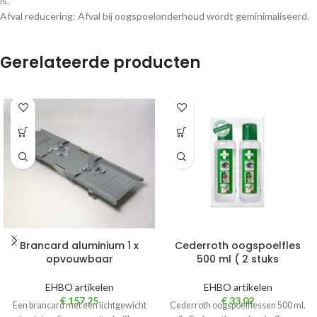
is.
Afval reducering: Afval bij oogspoelonderhoud wordt geminimaliseerd.
Gerelateerde producten
Brancard aluminium 1 x
Cederroth oogspoelfles
opvouwbaar
500 ml ( 2 stuks
EHBO artikelen
EHBO artikelen
€
157,25
€
33,02
Een brancard met een lichtgewicht
Cederroth oogspoelflessen 500 ml.