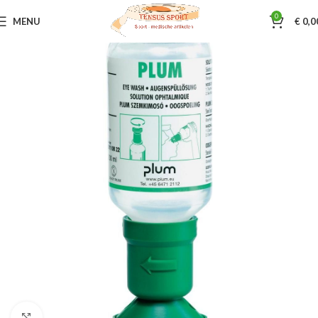
0
MENU
€
0,0
Home
EHBO koffers / artikelen
EHBO artikelen
Klik om te vergroten