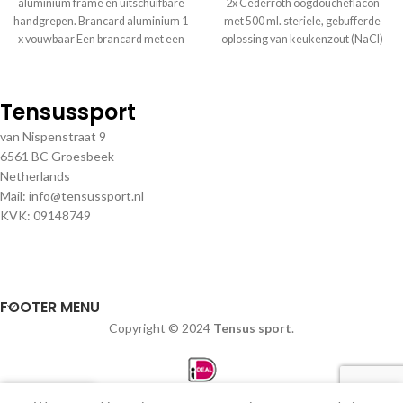
aluminium frame en uitschuifbare
2x Cederroth oogdoucheflacon
handgrepen. Brancard aluminium 1
met 500 ml. steriele, gebufferde
x vouwbaar Een brancard met een
oplossing van keukenzout (NaCl)
lichtgewicht
voor eenmalig gebruik. Cederroth
Tensussport
van Nispenstraat 9
6561 BC Groesbeek
Netherlands
Mail: info@tensussport.nl
KVK: 09148749
FOOTER MENU
Copyright © 2024
Tensus sport
.
0