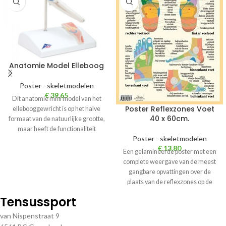
Anatomie Model Elleboog
Poster - skeletmodelen
€
39,65
Dit anatomie mini model van het
Poster Reflexzones Voet
ellebooggewricht is op het halve
40 x 60cm.
formaat van de natuurlijke grootte,
maar heeft de functionaliteit
Poster - skeletmodelen
€
13,80
Een gelamineerde poster met een
complete weergave van de meest
gangbare opvattingen over de
plaats van de reflexzones op de
Tensussport
van Nispenstraat 9