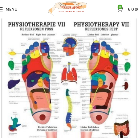
0
MENU
€
0,0
Home
Sportmassage
Poster - skeletmodelen