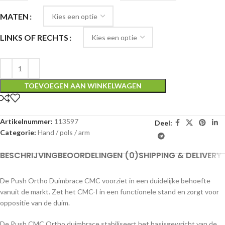
MATEN
LINKS OF RECHTS
TOEVOEGEN AAN WINKELWAGEN
Artikelnummer:
113597
Deel:
Categorie:
Hand / pols / arm
BESCHRIJVING
BEOORDELINGEN (0)
SHIPPING & DELIVERY
De Push Ortho Duimbrace CMC voorziet in een duidelijke behoefte
vanuit de markt. Zet het CMC-I in een functionele stand en zorgt voor
oppositie van de duim.
De Push CMC Ortho duimbrace stabiliseert het basisgewricht van de