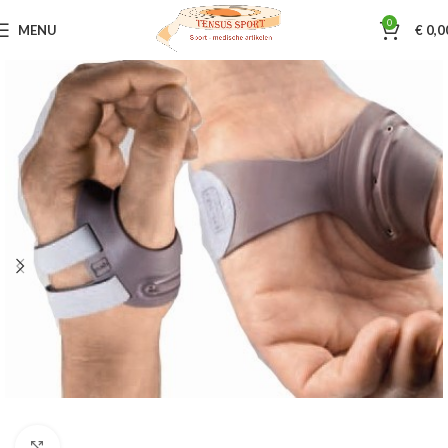
0
MENU
€
0,0
Home
Braces
Hand / pols / arm
Klik om te vergroten