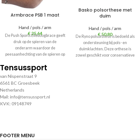
Basko polsorthese met
Armbrace PSB 1 maat
duim
Hand / pols / arm
Hand / pols / arm
€
25,64
€
50,80
De Push Sports Elleboogbrace geeft
De Ryno polsorthese is bedoeld als
druk op de spieren van de
ondersteuning bij pols- en
onderarm waardoor de
duimklachten. Deze orthese is
peesaanhechting van de spieren op
zowel geschikt voor conservatieve
het
als ook voor
Tensussport
van Nispenstraat 9
6561 BC Groesbeek
Netherlands
Mail: info@tensussport.nl
KVK: 09148749
FOOTER MENU