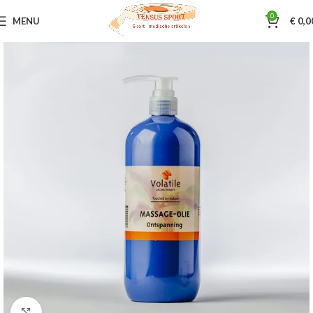
0
MENU
€
0,0
Home
Sportmassage
Volatile
Klik om te vergroten