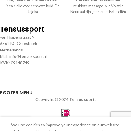
olie, maar voelt niet vet aan; een
liter fles. Aan deze neutrale,
ideale olie voor een vette huid. De
reukloze massage-olie Volatile
Jojoba
Neutraal zijn geen etherische oliën
toegevoegd. De olie
Tensussport
van Nispenstraat 9
6561 BC Groesbeek
Netherlands
Mail: info@tensussport.nl
KVK: 09148749
FOOTER MENU
Copyright © 2024
Tensus sport
.
0
We use cookies to improve your experience on our website.
Winkel
Verlanglijst
Winkelwagen
Mijn account