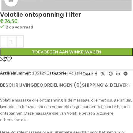
Volatile ontspanning 1 liter
€
26,50
2 op voorraad
TOEVOEGEN AAN WINKELWAGEN
Artikelnummer:
105129
Categorie:
Volatile
Deel:
BESCHRIJVING
BEOORDELINGEN (0)
SHIPPING & DELIVERY
Volatile massage olie ontspanning is dè massage-olie met o.a. geranium,
lavendel en benzoë, om een vermoeid en gespannen lichaam te helpen
ontspannen. Deze massage olie van Volatile bevat 2% zuivere
etherische olie.
Deze Volatile massage olie is uitermate geschikt voor het gebruik bij