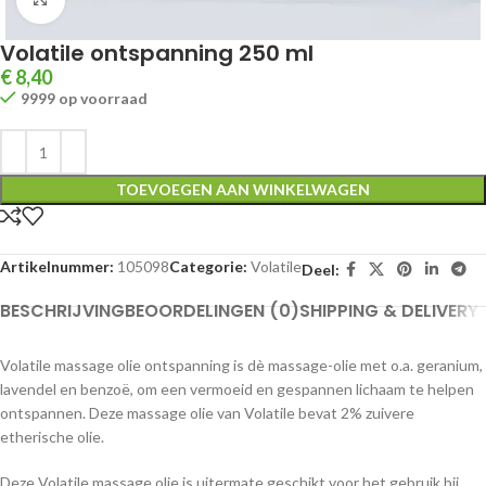
Volatile ontspanning 250 ml
€
8,40
9999 op voorraad
TOEVOEGEN AAN WINKELWAGEN
Artikelnummer:
105098
Categorie:
Volatile
Deel:
BESCHRIJVING
BEOORDELINGEN (0)
SHIPPING & DELIVERY
Volatile massage olie ontspanning is dè massage-olie met o.a. geranium,
lavendel en benzoë, om een vermoeid en gespannen lichaam te helpen
ontspannen. Deze massage olie van Volatile bevat 2% zuivere
etherische olie.
Deze Volatile massage olie is uitermate geschikt voor het gebruik bij