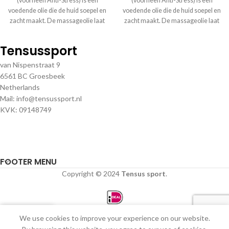
(voorheen Anti-Stress) is een
(voorheen Anti-Stress) is een
voedende olie die de huid soepel en
voedende olie die de huid soepel en
zacht maakt. De massageolie laat
zacht maakt. De massageolie laat
zich
zich
Tensussport
van Nispenstraat 9
6561 BC Groesbeek
Netherlands
Mail: info@tensussport.nl
KVK: 09148749
FOOTER MENU
Copyright © 2024
Tensus sport
.
0
We use cookies to improve your experience on our website.
Winkel
Verlanglijst
Winkelwagen
Mijn account