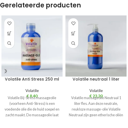
Gerelateerde producten
Volatile Anti Stress 250 ml
Volatile neutraal 1 liter
Volatile
Volatile
€
8,40
€
23,20
Volatile Bij-Stress massageolie
Volatile massageolie Neutraal 1
(voorheen Anti-Stress) is een
liter fles. Aan deze neutrale,
voedende olie die de huid soepel en
reukloze massage-olie Volatile
zacht maakt. De massageolie laat
Neutraal zijn geen etherische oliën
zich
toegevoegd. De olie