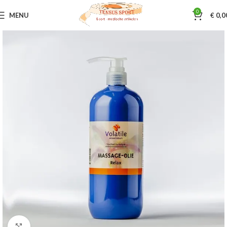
0
MENU
€
0,0
Home
Sportmassage
Volatile
Klik om te vergroten